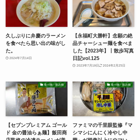
久しぶりに弁慶のラーメン
【永福町大勝軒】念願の絶
を食べたら思い出の味がし
品チャーシュー麺を食べま
た。
した【2023年】丨散歩写真
日記vol.125
2024年7月14日
2023年7月19日
2024年2月25日
食べ物・飲み物
食べ物・飲み物
【セブンプレミアム ゴール
ファミマの千里眼監修『マ
ド 金の醤油らぁ麺】飯田商
シマシにんにく冷やし中