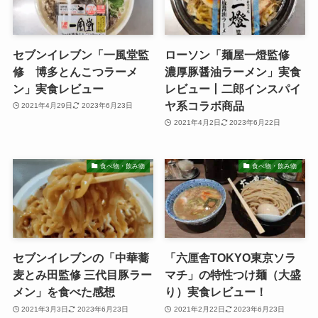
セブンイレブン「一風堂監
ローソン「麺屋一燈監修
修 博多とんこつラーメ
濃厚豚醤油ラーメン」実食
ン」実食レビュー
レビュー丨二郎インスパイ
ヤ系コラボ商品
2021年4月29日
2023年6月23日
2021年4月2日
2023年6月22日
食べ物・飲み物
食べ物・飲み物
セブンイレブンの「中華蕎
「六厘舎TOKYO東京ソラ
麦とみ田監修 三代目豚ラー
マチ」の特性つけ麺（大盛
メン」を食べた感想
り）実食レビュー！
2021年3月3日
2023年6月23日
2021年2月22日
2023年6月23日