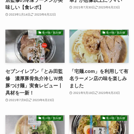
店監修の冷凍ラーメンが美
華』が想像以上にウマい
味しい【食レポ】
2021年7月30日
2023年6月23日
2023年1月14日
2023年6月22日
食べ物・飲み物
食べ物・飲み物
セブンイレブン「とみ田監
「宅麺.com」を利用して有
修 濃厚豚骨魚介冷しＷ焼
名ラーメン店の味を楽しみ
豚つけ麺」実食レビュー丨
ました
具材を一新！
2021年5月19日
2023年6月23日
2021年7月9日
2023年6月23日
食べ物・飲み物
食べ物・飲み物