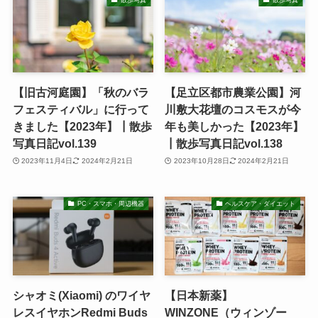
散歩写真
散歩写真
【旧古河庭園】「秋のバラ
【足立区都市農業公園】河
フェスティバル」に行って
川敷大花壇のコスモスが今
きました【2023年】┃散歩
年も美しかった【2023年】
写真日記vol.139
┃散歩写真日記vol.138
2023年11月4日
2024年2月21日
2023年10月28日
2024年2月21日
PC・スマホ・周辺機器
ヘルスケア・ダイエット
シャオミ(Xiaomi) のワイヤ
【日本新薬】
レスイヤホンRedmi Buds
WINZONE（ウィンゾー