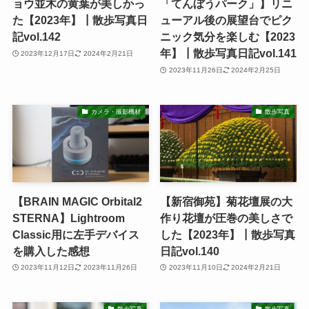
ョウ並木の黄葉が美しかっ
「てんぼうパーク」】リニ
た【2023年】┃散歩写真日
ューアル後の展望台でピク
記vol.142
ニック気分を楽しむ【2023
年】┃散歩写真日記vol.141
2023年12月17日
2024年2月21日
2023年11月26日
2024年2月25日
カメラ・撮影機材
散歩写真
【BRAIN MAGIC Orbital2
【新宿御苑】菊花壇展の大
STERNA】Lightroom
作り花壇が圧巻の美しさで
Classic用に左手デバイス
した【2023年】┃散歩写真
を購入した感想
日記vol.140
2023年11月12日
2023年11月26日
2023年11月10日
2024年2月21日