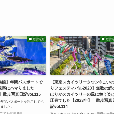
散歩写真
散歩
族館】年間パスポートで
【東京スカイツリータウン®こい
観察にハマりました
りフェスティバル2023】無数の鯉
丨散歩写真日記vol.115
ぼりがスカイツリーの風に舞う姿
圧巻でした【2023年】丨散歩写真
の年間パスポートを利用してペ
記vol.114
きました。
東京スカイツリータウンとその周辺で大量
2024年2月25日