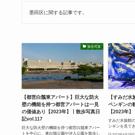
墨田区に関する記事です。
散歩写真
【都営白鬚東アパート】巨大な防火
【すみだ水
壁の機能を持つ都営アパートは一見
ペンギンの
の価値あり【2023年】丨散歩写真日
【2023年】
記vol.117
すみだ水族館
ンギンを見て
巨大な防火壁の機能を持つ都営白鬚東アパー
トを中心に、東白鬚公園や汐入公園を散歩し
2023年4月29日