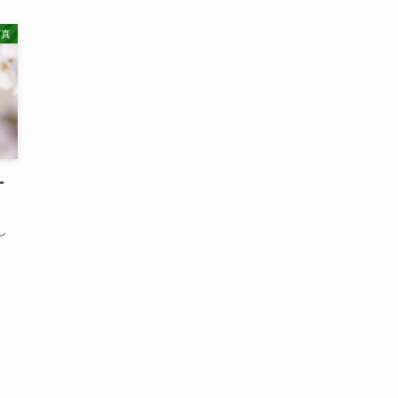
写真
ー
し