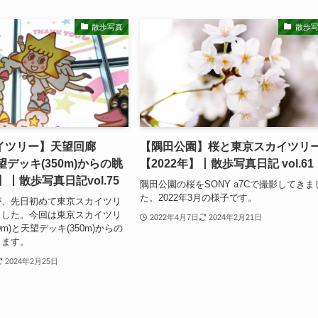
散歩写真
散歩
イツリー】天望回廊
【隅田公園】桜と東京スカイツリ
天望デッキ(350m)からの眺
【2022年】丨散歩写真日記 vol.61
】丨散歩写真日記vol.75
隅田公園の桜をSONY a7Cで撮影してきま
た。2022年3月の様子です。
が、先日初めて東京スカイツリ
ました。今回は東京スカイツリ
2022年4月7日
2024年2月21日
0m)と天望デッキ(350m)からの
します。
2024年2月25日