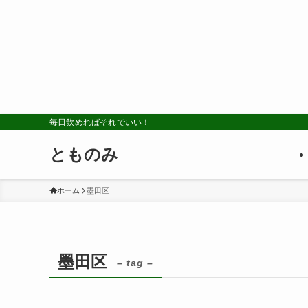
毎日飲めればそれでいい！
とものみ
ホーム
墨田区
墨田区
– tag –