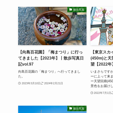
散歩写真
【向島百花園】「梅まつり」に行っ
【東京スカ
てきました【2023年】丨散歩写真日
(450m)と
記vol.97
望【2022年
向島百花園の「梅まつり」へ行ってきまし
いまさらです
た。
ーに上って来
ー天望回廊(45
2023年3月10日
2024年2月21日
景色をお届け
2022年7月1日
散歩写真