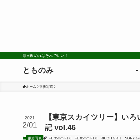
毎日飲めればそれでいい！
とものみ
ホーム
散歩写真
【東京スカイツリー】いろ
2021
2/01
記 vol.46
散歩写真
FE 35mm F1.8
FE 85mm F1.8
RICOH GRⅢ
SONY a7