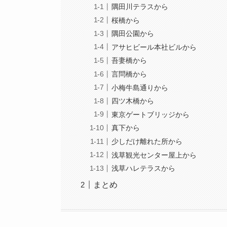
隅田川テラスから
桜橋から
隅田公園から
アサヒビール本社ビルから
吾妻橋から
言問橋から
小梅牛島通りから
四ツ木橋から
東京ゲートブリッジから
真下から
少しだけ離れた所から
浅草観光センター屋上から
浅草ハレテラスから
まとめ