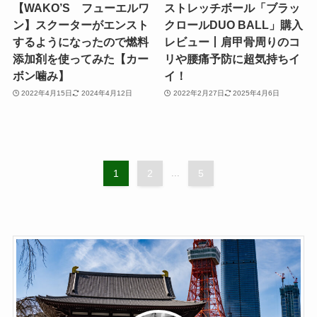
【WAKO’S フューエルワ
ストレッチボール「ブラッ
ン】スクーターがエンスト
クロールDUO BALL」購入
するようになったので燃料
レビュー丨肩甲骨周りのコ
添加剤を使ってみた【カー
リや腰痛予防に超気持ちイ
ボン噛み】
イ！
2022年4月15日
2024年4月12日
2022年2月27日
2025年4月6日
1
2
...
5