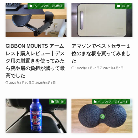
PC・スマホ・周辺機器
買い物
GIBBON MOUNTS アーム
アマゾンでベストセラー１
レスト購入レビュー┃デス
位のまな板を買ってみまし
ク用の肘置きを使ってみた
た
ら腕や肩の負担が減って最
2022年11月25日
2025年4月6日
高でした
2023年6月30日
2025年4月6日
買い物
ヘルスケア・ダイエット