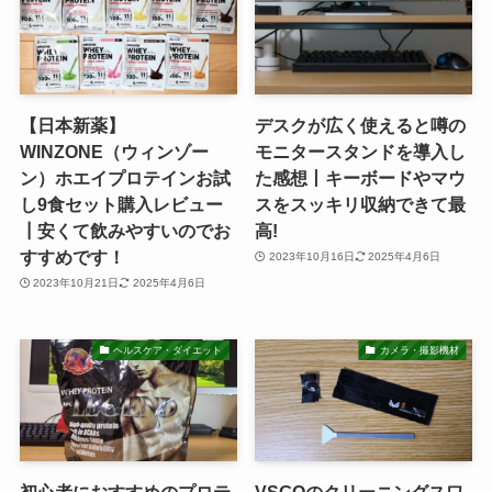
【日本新薬】
デスクが広く使えると噂の
WINZONE（ウィンゾー
モニタースタンドを導入し
ン）ホエイプロテインお試
た感想丨キーボードやマウ
し9食セット購入レビュー
スをスッキリ収納できて最
┃安くて飲みやすいのでお
高!
すすめです！
2023年10月16日
2025年4月6日
2023年10月21日
2025年4月6日
ヘルスケア・ダイエット
カメラ・撮影機材