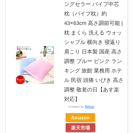
ングセラー パイプ中芯
枕（パイプ枕）約
43×63cm 高さ調節可能 |
枕 まくら 洗える ウォッ
シャブル 横向き 寝返り
肩こり 日本製 国産 高さ
調整 ブルー ピンク ラン
キング 旅館 業務用 ホテ
ル 民宿 頭痛 いびき 高さ
調整 敬老の日【あす楽
対応】
created by
Rinker
Amazon
楽天市場