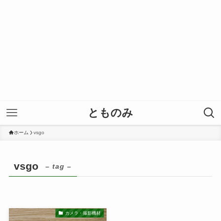
とものみ
ホーム
vsgo
vsgo
– tag –
カメラ・撮影機材