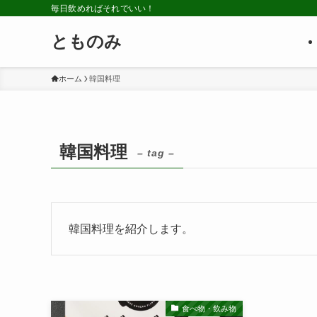
毎日飲めればそれでいい！
とものみ
ホーム
韓国料理
韓国料理
– tag –
韓国料理を紹介します。
食べ物・飲み物